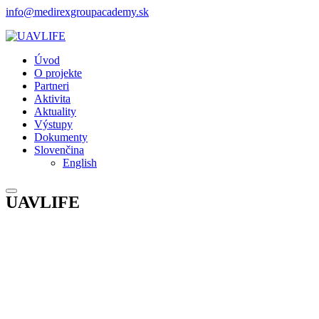
info@medirexgroupacademy.sk
Úvod
O projekte
Partneri
Aktivita
Aktuality
Výstupy
Dokumenty
Slovenčina
English
UAVLIFE