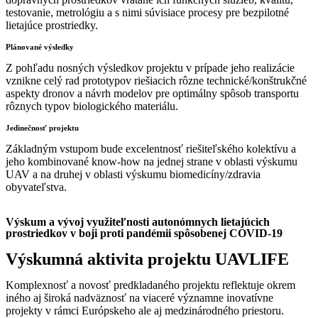
testovanie, metrológiu a s nimi súvisiace procesy pre bezpilotné
lietajúce prostriedky.
Plánované výsledky
Z pohľadu nosných výsledkov projektu v prípade jeho realizácie
vznikne celý rad prototypov riešiacich rôzne technické/konštrukčné
aspekty dronov a návrh modelov pre optimálny spôsob transportu
rôznych typov biologického materiálu.
Jedinečnosť projektu
Základným vstupom bude excelentnosť riešiteľského kolektívu a
jeho kombinované know-how na jednej strane v oblasti výskumu
UAV a na druhej v oblasti výskumu biomedicíny/zdravia
obyvateľstva.
Výskum a vývoj využiteľnosti autonómnych lietajúcich
prostriedkov v boji proti pandémii spôsobenej COVID-19
Výskumná aktivita projektu
UAVLIFE
Komplexnosť a novosť predkladaného projektu reflektuje okrem
iného aj široká nadväznosť na viaceré významne inovatívne
projekty v rámci Európskeho ale aj medzinárodného priestoru.