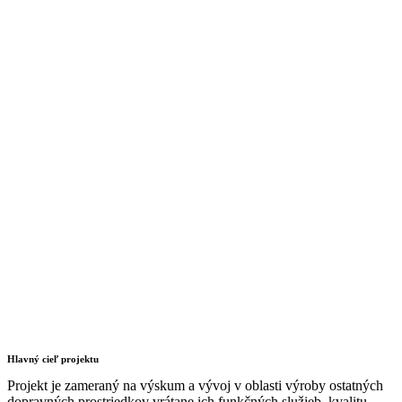
Hlavný cieľ projektu
Projekt je zameraný na výskum a vývoj v oblasti výroby ostatných
dopravných prostriedkov vrátane ich funkčných služieb, kvalitu,